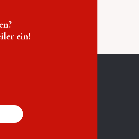
en?
ler ein!