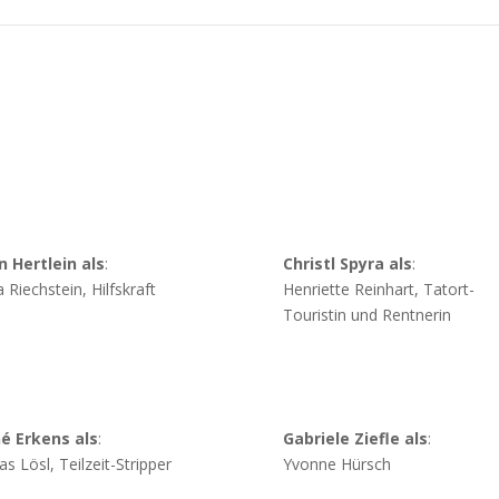
n Hertlein als
:
Christl Spyra als
:
a Riechstein, Hilfskraft
Henriette Reinhart, Tatort-
Touristin und Rentnerin
é Erkens als
:
Gabriele Ziefle als
:
as Lösl, Teilzeit-Stripper
Yvonne Hürsch