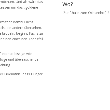
n möchten. Und als wäre das
Wo?
ttessen um das „goldene
Zunfthalle zum Ochsenhof, 
ermittler Bambi Fuchs.
ails, die andere übersehen.
e brodeln, beginnt Fuchs zu
r einen einzelnen Todesfall
 ebenso bissige wie
ialoge und überraschende
altung.
er Erkenntnis, dass Hunger