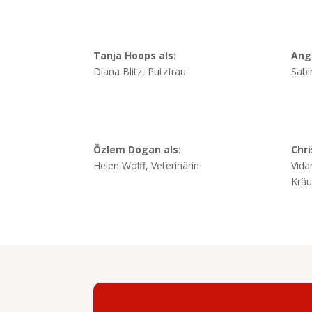
Tanja Hoops als
:
Ange
Diana Blitz, Putzfrau
Sabi
Özlem Dogan als
:
Chri
Helen Wolff, Veterinärin
Vida
Kräu