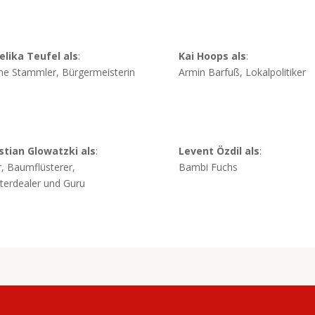
lika Teufel als
:
Kai Hoops als
:
ne Stammler, Bürgermeisterin
Armin Barfuß, Lokalpolitiker
stian Glowatzki als
:
Levent Özdil als
:
r, Baumflüsterer,
Bambi Fuchs
terdealer und Guru