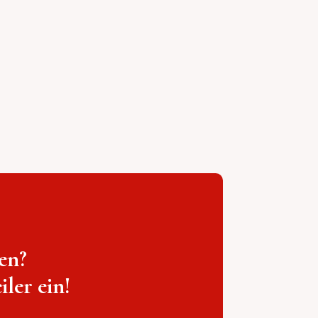
en?
ler ein!